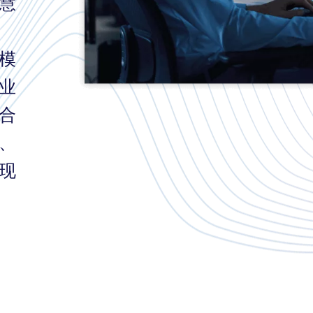
慧
模
业
合
、
现