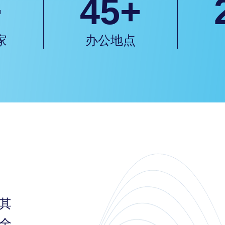
+
45+
家
办公地点
其
全