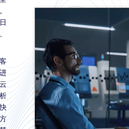
。
日
、
客
进
云
析
快
方